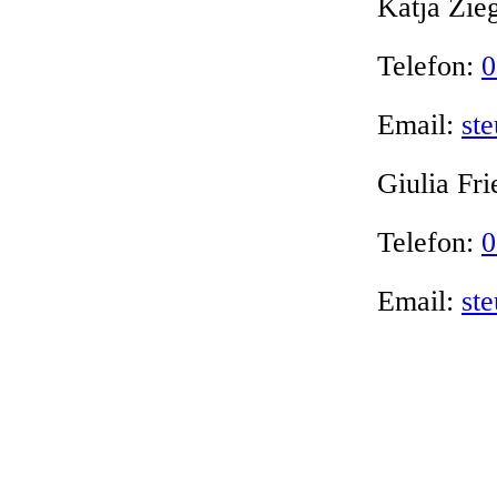
Katja Zieg
Telefon:
0
Email:
st
Giulia Fri
Telefon:
0
Email:
st